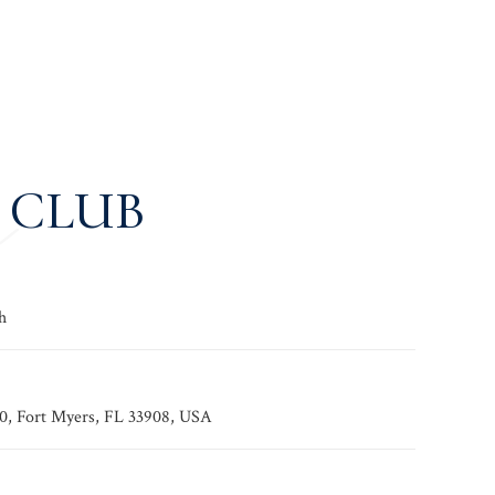
E CLUB
h
10, Fort Myers, FL 33908, USA