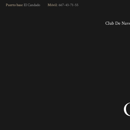
Skip
Puerto base
El Candado
Móvil:
667-43-71-55
to
content
Club De Nav