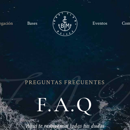
egación
Bases
Eventos
Con
F.A.
PREGUNTAS FRECUENTES
F.A.Q
Aquí te resolvemos todas tus dudas