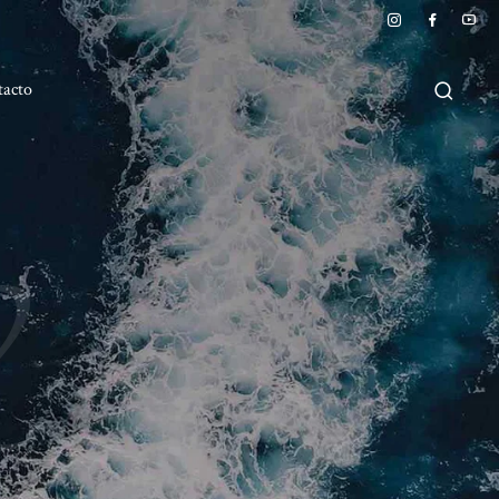
tacto
Q