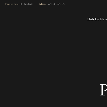
Skip
Puerto base
El Candado
Móvil:
667-43-71-55
to
content
Club De Nav